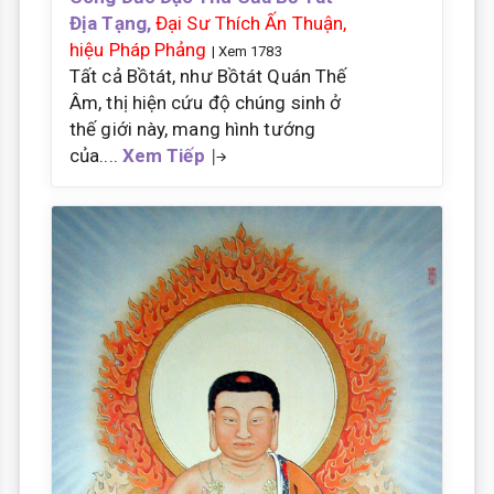
Địa Tạng,
Đại Sư Thích Ấn Thuận,
hiệu Pháp Phảng
| Xem 1783
Tất cả Bồtát, như Bồtát Quán Thế
Âm, thị hiện cứu độ chúng sinh ở
thế giới này, mang hình tướng
của....
Xem Tiếp