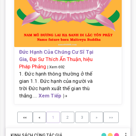
Đức Hạnh Của Chúng Cư Sĩ Tại
Gia,
Đại Sư Thích Ấn Thuận, hiệu
Pháp Phảng
| Xem 692
1. Đức hạnh thông thường ở thế
gian 1.1. Đức hạnh của người và
trời Đức hạnh xuất thế gian thù
thắng....
Xem Tiếp
««
«
1
2
3
»
»»
KINH SÁCH CÙNG TÁC GIẢ