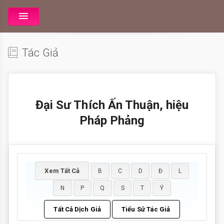
Tác Giả
Đại Sư Thích Ấn Thuận, hiệu
Pháp Phảng
Xem Tất Cả
B
C
D
Đ
L
N
P
Q
S
T
Ý
Tất Cả Dịch Giả
Tiểu Sử Tác Giả