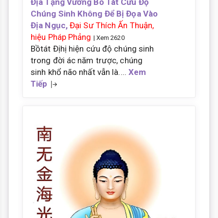
Địa Tạng Vương Bồ Tát Cứu Độ
Chúng Sinh Không Để Bị Đọa Vào
Địa Ngục,
Đại Sư Thích Ấn Thuận,
hiệu Pháp Phảng
| Xem 2620
Bồtát Địhị hiện cứu độ chúng sinh
trong đời ác năm trược, chúng
sinh khổ não nhất vẫn là....
Xem
Tiếp