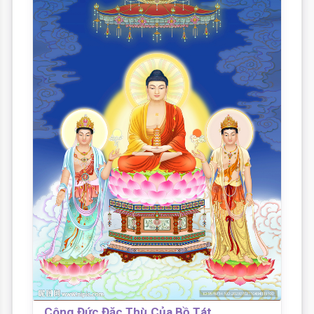
Công Đức Đặc Thù Của Bồ Tát