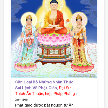
Cần Loại Bỏ Những Nhận Thức
Sai Lệch Về Phật Giáo,
Đại Sư
Thích Ấn Thuận, hiệu Pháp Phảng
|
Xem 598
Phật giáo được bắt nguồn từ Ấn