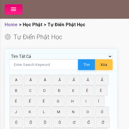
Home
>
Học Phật
>
Tự Điển Phật Học
Tự Điển Phật Học
Tìm
Xóa
A
Á
Â
Ă
Ấ
Ả
Ẩ
B
C
D
Đ
E
É
È
Ê
Ế
Ẻ
G
H
I
Í
J
K
L
M
N
O
Ó
Ô
Ố
Ồ
Ỏ
Ơ
Ổ
Ở