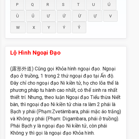
P
Q
R
S
T
U
Ú
Ù
Ủ
Ư
Ứ
Ừ
Ự
V
W
X
Y
Ý
Ỷ
Lộ Hình Ngoại Đạo
(露形外道) Cũng gọi Khỏa hình ngoại đạo. Ngoại
đạo ở truồng, 1 trong 2 thứ ngoại đạo tại Ấn độ.
Đây chỉ cho ngoại đạo Ni kiền tử, họ cho lõa thể là
phương pháp tu hành cao nhất, có thể sinh ra nhất
thiết trí. Nhưng, theo luận Ngoại đạo Tiểu thừa Niết
bàn, thì ngoại đạo Ni kiền tử chia ra làm 2 phái là
Bạch y phái (Phạm:Zvetàmbara, phái mặc áo trắng)
và Không y phái (Phạm: Digambara, phái ở truồng).
Phái Bạch y là ngoại đạo Ni kiền tử, còn phái
Không y thì gọi là ngoại đạo Khỏa hình.