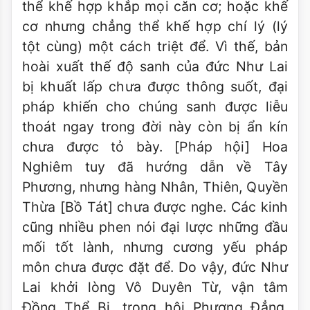
thể khế hợp khắp mọi căn cơ; hoặc khế
cơ nhưng chẳng thể khế hợp chí lý (lý
tột cùng) một cách triệt để. Vì thế, bản
hoài xuất thế độ sanh của đức Như Lai
bị khuất lấp chưa được thông suốt, đại
pháp khiến cho chúng sanh được liễu
thoát ngay trong đời này còn bị ẩn kín
chưa được tỏ bày. [Pháp hội] Hoa
Nghiêm tuy đã hướng dẫn về Tây
Phương, nhưng hàng Nhân, Thiên, Quyền
Thừa [Bồ Tát] chưa được nghe. Các kinh
cũng nhiều phen nói đại lược những đầu
mối tốt lành, nhưng cương yếu pháp
môn chưa được đặt để. Do vậy, đức Như
Lai khởi lòng Vô Duyên Từ, vận tâm
Đồng Thể Bi, trong hội Phương Đẳng,