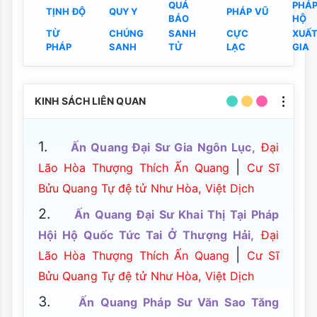
QUẢ
PHÁ
TỊNH ĐỘ
QUY Y
PHÁP VŨ
BÁO
HỘ
TỪ
CHÚNG
SANH
CỰC
XUẤ
PHÁP
SANH
TỬ
LẠC
GIA
KINH SÁCH LIÊN QUAN
1.
Ấn Quang Đại Sư Gia Ngôn Lục,
Đại
|
Lão Hòa Thượng Thích Ấn Quang
Cư Sĩ
Bửu Quang Tự đệ tử Như Hòa, Việt Dịch
2.
Ấn Quang Đại Sư Khai Thị Tại Pháp
Hội Hộ Quốc Tức Tai Ở Thượng Hải,
Đại
|
Lão Hòa Thượng Thích Ấn Quang
Cư Sĩ
Bửu Quang Tự đệ tử Như Hòa, Việt Dịch
3.
Ấn Quang Pháp Sư Văn Sao Tăng