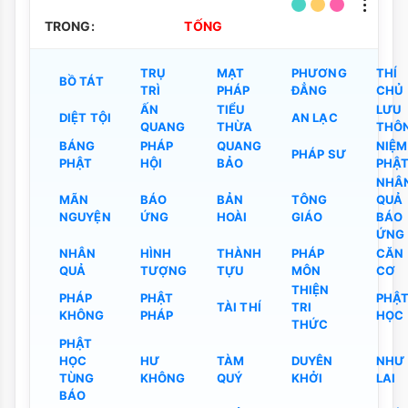
TRONG:
TỐNG
TRỤ
MẠT
PHƯƠNG
THÍ
BỒ TÁT
TRÌ
PHÁP
ĐẲNG
CHỦ
ẤN
TIỂU
LƯU
DIỆT TỘI
AN LẠC
QUANG
THỪA
THÔ
BÁNG
PHÁP
QUANG
NIỆM
PHÁP SƯ
PHẬT
HỘI
BẢO
PHẬ
NHÂ
MÃN
BÁO
BẢN
TÔNG
QUẢ
NGUYỆN
ỨNG
HOÀI
GIÁO
BÁO
ỨNG
NHÂN
HÌNH
THÀNH
PHÁP
CĂN
QUẢ
TƯỢNG
TỰU
MÔN
CƠ
THIỆN
PHÁP
PHẬT
PHẬ
TÀI THÍ
TRI
KHÔNG
PHÁP
HỌC
THỨC
PHẬT
HỌC
HƯ
TÀM
DUYÊN
NHƯ
TÙNG
KHÔNG
QUÝ
KHỞI
LAI
BÁO