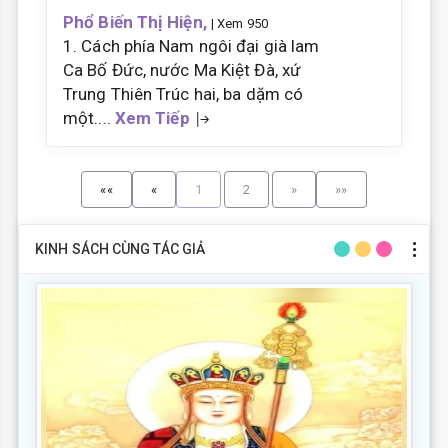
Phổ Biến Thị Hiện,
| Xem 950
1. Cách phía Nam ngôi đại già lam
Ca Bố Đức, nước Ma Kiệt Đà, xứ
Trung Thiên Trúc hai, ba dặm có
một....
Xem Tiếp
««
«
1
2
»
»»
KINH SÁCH CÙNG TÁC GIẢ