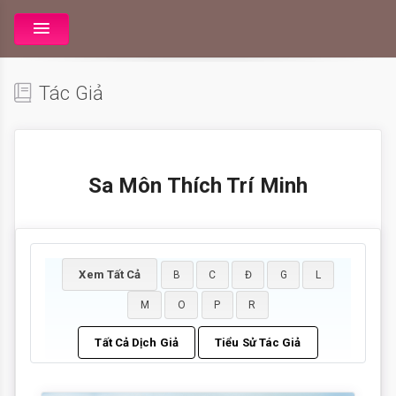
Tác Giả
Sa Môn Thích Trí Minh
Xem Tất Cả
B
C
Đ
G
L
M
O
P
R
Tất Cả Dịch Giả
Tiểu Sử Tác Giả