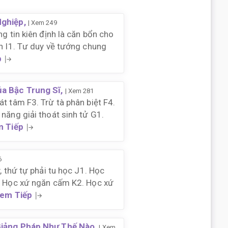
Nghiệp,
| Xem 249
ng tin kiên định là căn bổn cho
ện I1. Tư duy về tướng chung
p
a Bậc Trung Sĩ,
| Xem 281
át tâm F3. Trừ tà phân biệt F4.
 năng giải thoát sinh tử G1.
 Tiếp
6
y, thứ tự phải tu học J1. Học
1. Học xứ ngăn cấm K2. Học xứ
em Tiếp
Giảng Pháp Như Thế Nào,
| Xem