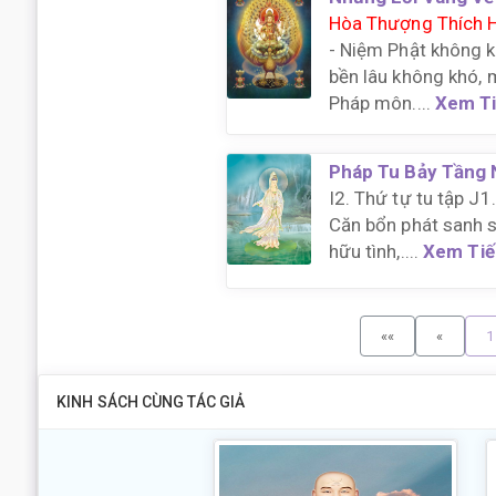
Hòa Thượng Thích 
- Niệm Phật không k
bền lâu không khó, 
Pháp môn....
Xem T
Pháp Tu Bảy Tầng
I2. Thứ tự tu tập J1.
Căn bổn phát sanh sự
hữu tình,....
Xem Tiế
««
«
1
KINH SÁCH CÙNG TÁC GIẢ