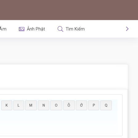
 Âm
Ảnh Phật
Tìm Kiếm
K
L
M
N
O
Ô
Ở
P
Q