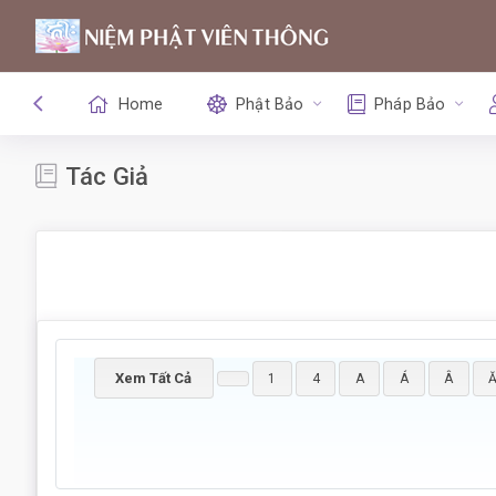
Home
Phật Bảo
Pháp Bảo
Tác Giả
Xem Tất Cả
1
4
A
Á
Â