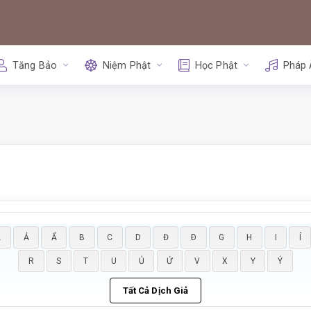
Tăng Bảo
Niệm Phật
Học Phật
Pháp
Ă
Ả
Ẩ
B
C
D
Đ
Ð
G
H
I
Í
R
S
T
U
Ủ
Ứ
V
X
Y
Ý
Tất Cả Dịch Giả