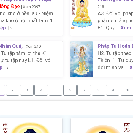
Hồng Đạo
| Xem 2397
218
hó, khó ở bền lâu - Niệm
A3. Đối vói pháp
mà khó ở nơi nhất tâm. 1.
phải nên lắng n
iếp
B1. Quy....
Xem 
 Nhân Quả,
Pháp Tu Hoán 
| Xem 210
 Tu tập tâm lợi tha K1.
H2. Tu tập theo
 tu tập này L1. Đối với
Thiên I1. Tư du
p
đổi mình và....
X
2
3
4
5
6
7
8
9
10