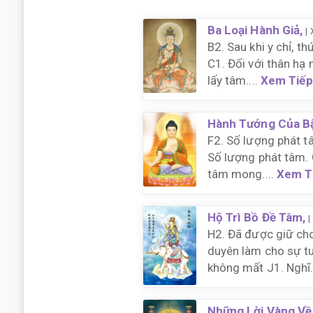
Ba Loại Hành Giả,
|
B2. Sau khi y chỉ, t
C1. Đối với thân hạ
lấy tâm....
Xem Tiếp
Hành Tướng Của Bậ
F2. Số lượng phát tâ
Số lượng phát tâm. 
tâm mong....
Xem T
Hộ Trì Bồ Đề Tâm,
|
H2. Đã được giữ ch
duyên làm cho sự tu
không mất J1. Nghĩ.
Những Lời Vàng Về