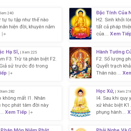
Đặc Tính Của 
 Xem 240
hứ tự tu tập như thế nào
H2. Sinh khởi lò
 mãn hiện đời, khuyên nắm
tất cả pháp thi
của....
Xem Tiế
c Hạ Sĩ,
Hành Tướng Củ
| Xem 225
m F3. Trừ tà phân biệt F2.
F2. Số lượng ph
Giả sử trước đó trong
Quyết trạch khả
iếp
Thân nào....
Xem
Học Xứ,
 Xem 282
| Xem 21
o không mất I1. Nhân
I4. Sau khi quy 
 học phát tâm đời này
xứ khác biệt K
...
Xem Tiếp
phụng hành....
X
 Pháp Môn Niệm Phật,
Phải Nghe Và 