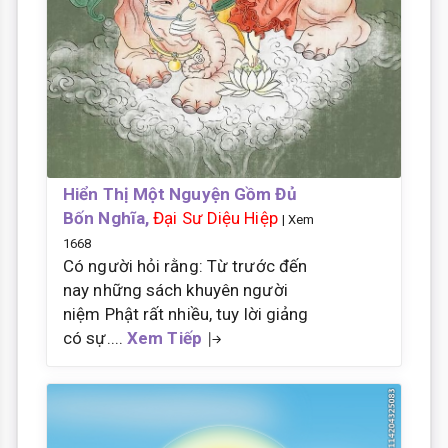
Hiển Thị Một Nguyện Gồm Đủ
Bốn Nghĩa,
Đại Sư Diệu Hiệp
| Xem
1668
Có người hỏi rằng: Từ trước đến
nay những sách khuyên người
niệm Phật rất nhiều, tuy lời giảng
có sự....
Xem Tiếp