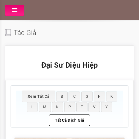
Tác Giả
Đại Sư Diệu Hiệp
Xem Tất Cả
B
C
G
H
K
L
M
N
P
T
V
Y
Tất Cả Dịch Giả