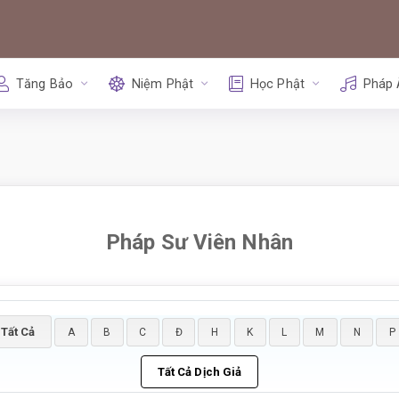
Tăng Bảo
Niệm Phật
Học Phật
Pháp
Pháp Sư Viên Nhân
Tất Cả
A
B
C
Đ
H
K
L
M
N
P
Tất Cả Dịch Giả