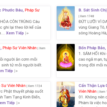
c Phước Báu,
Pháp Sư
B. Sát Sinh Ch
| Xem 1748
 HÓA CÔN TRÙNG Câu
ĐỨT LƯỠI VÌ D
ghi lại theo lời kể của
vùng Giang Tô,
....
Xem Tiếp
sông Hoàng Hà, 
t,
Pháp Sư Viên Nhân
Bốn Pháp Bảo,
| Xem
1. SÁM HỐI Khi
Mỗi người ăn cơm mỗi
cao ngã mạn, t
 sinh tử mỗi người biết.
trong đời mỗi ng
m Tiếp
 Sư Viên Nhân
Cẩn Thận Lựa 
| Xem 1724
c Phật thuyết pháp suốt
Viên Nhân
| Xem 
nh Tam Tạng Kinh Điển,
01. Không nên c
em Tiếp
Phàm là việc ho