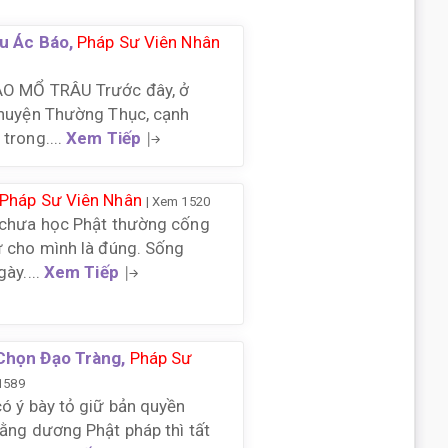
ịu Ác Báo,
Pháp Sư Viên Nhân
AO MỔ TRÂU Trước đây, ở
 huyện Thường Thục, cạnh
trong....
Xem Tiếp
Pháp Sư Viên Nhân
| Xem 1520
 chưa học Phật thường cống
ự cho mình là đúng. Sống
ày....
Xem Tiếp
Chọn Đạo Tràng,
Pháp Sư
1589
ó ý bày tỏ giữ bản quyền
ằng dương Phật pháp thì tất