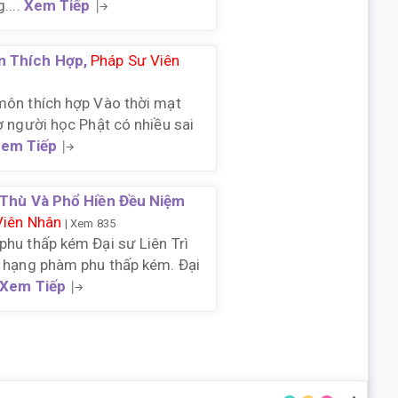
....
Xem Tiếp
n Thích Hợp,
Pháp Sư Viên
môn thích hợp Vào thời mạt
ơ người học Phật có nhiều sai
em Tiếp
 Thù Và Phổ Hiền Đều Niệm
Viên Nhân
| Xem 835
hu thấp kém Đại sư Liên Trì
à hạng phàm phu thấp kém. Đại
Xem Tiếp