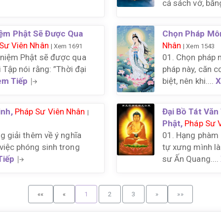
cả sách vở, băng
ệm Phật Sẽ Được Qua
Chọn Pháp Mô
Sư Viên Nhân
Nhân
| Xem 1691
| Xem 1543
 niệm Phật sẽ được qua
01. Chọn pháp 
i Tập nói rằng: ”Thời đại
pháp này, căn c
em Tiếp
biệt, nên khi....
X
inh,
Pháp Sư Viên Nhân
Đại Bồ Tát Văn
|
Phật,
Pháp Sư 
g giải thêm về ý nghĩa
01. Hạng phàm p
việc phóng sinh trong
tự xưng mình l
Tiếp
sư Ấn Quang....
««
«
1
2
3
»
»»