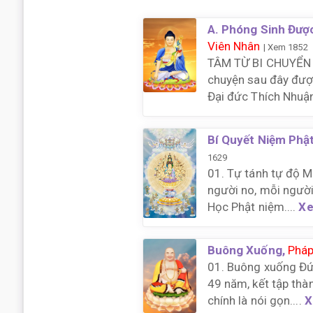
A. Phóng Sinh Đượ
Viên Nhân
| Xem 1852
TÂM TỪ BI CHUYỂN
chuyện sau đây được 
Đại đức Thích Nhuận
Bí Quyết Niệm Phậ
1629
01. Tự tánh tự độ 
người no, mỗi người
Học Phật niệm....
Xe
Buông Xuống,
Pháp
01. Buông xuống Đứ
49 năm, kết tập thà
chính là nói gọn....
X