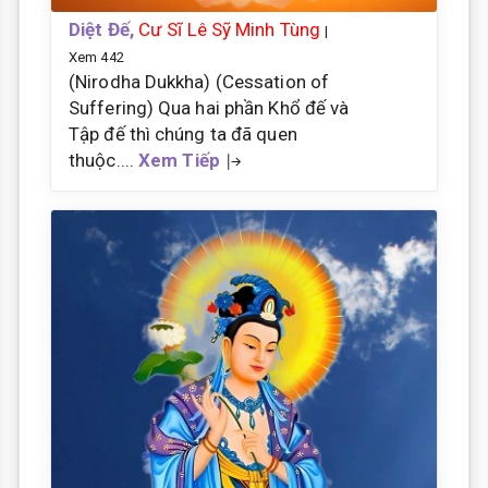
Diệt Đế,
Cư Sĩ Lê Sỹ Minh Tùng
|
Xem 442
(Nirodha Dukkha) (Cessation of
Suffering) Qua hai phần Khổ đế và
Tập đế thì chúng ta đã quen
thuộc....
Xem Tiếp