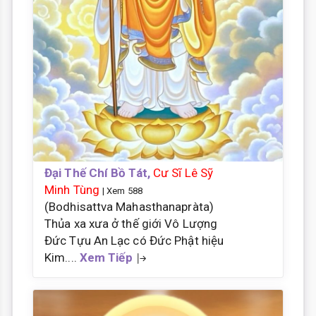
Đại Thế Chí Bồ Tát,
Cư Sĩ Lê Sỹ
Minh Tùng
| Xem 588
(Bodhisattva Mahasthanapràta)
Thủa xa xưa ở thế giới Vô Lượng
Đức Tựu An Lạc có Đức Phật hiệu
Kim....
Xem Tiếp