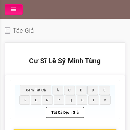
Tác Giả
Cư Sĩ Lê Sỹ Minh Tùng
Xem Tất Cả
Ă
C
D
Đ
G
K
L
N
P
Q
S
T
V
Tất Cả Dịch Giả