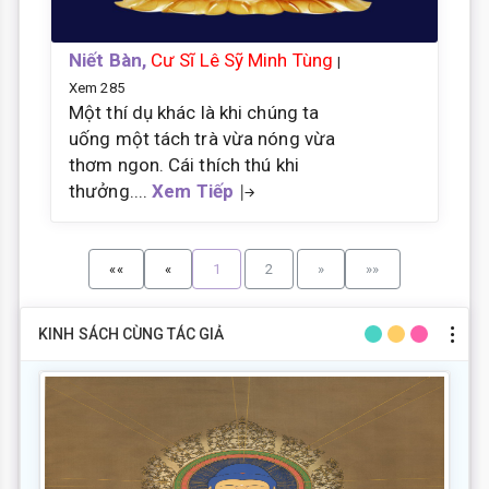
Niết Bàn,
Cư Sĩ Lê Sỹ Minh Tùng
|
Xem 285
Một thí dụ khác là khi chúng ta
uống một tách trà vừa nóng vừa
thơm ngon. Cái thích thú khi
thưởng....
Xem Tiếp
««
«
1
2
»
»»
KINH SÁCH CÙNG TÁC GIẢ