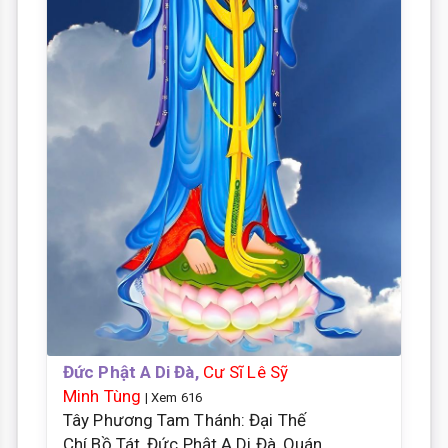
Đức Phật A Di Đà,
Cư Sĩ Lê Sỹ
Minh Tùng
| Xem 616
Tây Phương Tam Thánh: Đại Thế
Chí Bồ Tát, Đức Phật A Di Đà, Quán