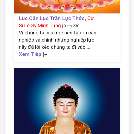
Lục Căn Lục Trần Lục Thức,
Cư
Sĩ Lê Sỹ Minh Tùng
| Xem 230
Vì chúng ta bị si mê nên tạo ra căn
nghiệp và chính những nghiệp lực
nầy đã lôi kéo chúng ta đi vào....
Xem Tiếp