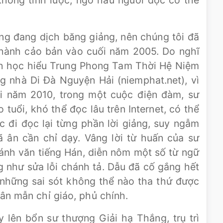
không tỉnh lược, ngõ hầu người đọc có thể
ũng đang dịch băng giảng, nên chúng tôi đã
 thành cảo bản vào cuối năm 2005. Do nghĩ
mình học hiểu Trung Phong Tam Thời Hệ Niệm
ng nhà Di Đà Nguyện Hải (niemphat.net), vì
ối năm 2010, trong một cuộc điện đàm, sư
uổi, khó thể đọc lâu trên Internet, có thể
c đi đọc lại từng phần lời giảng, suy ngẫm
 ân cần chỉ dạy. Vâng lời từ huấn của sư
ánh văn tiếng Hán, diễn nôm một số từ ngữ
g như sửa lỗi chánh tả. Dẫu đã cố gắng hết
có những sai sót không thể nào tha thứ được
ân mẫn chỉ giáo, phủ chính.
 lên bổn sư thượng Giải hạ Thắng, trụ trì