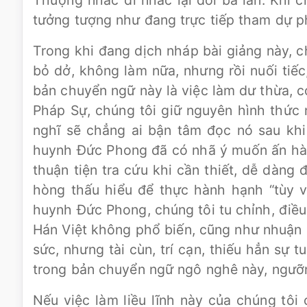
Thượng nhắc đi nhắc lại đôi ba lần. Khi 
tưởng tượng như đang trực tiếp tham dự p
Trong khi đang dịch nháp bài giảng này, c
bỏ dở, không làm nữa, nhưng rồi nuối tiế
bản chuyển ngữ này là việc làm dư thừa, c
Pháp Sự, chúng tôi giữ nguyên hình thức m
nghĩ sẽ chẳng ai bận tâm đọc nó sau khi
huynh Đức Phong đã có nhã ý muốn ấn hành 
thuận tiện tra cứu khi cần thiết, dễ dàng
hòng thấu hiểu để thực hành hạnh “tùy v
huynh Đức Phong, chúng tôi tu chỉnh, điề
Hán Việt không phổ biến, cũng như nhuận s
sức, nhưng tài cùn, trí cạn, thiếu hẳn sự 
trong bản chuyển ngữ ngô nghê này, ngưỡng
Nếu việc làm liều lĩnh này của chúng tôi