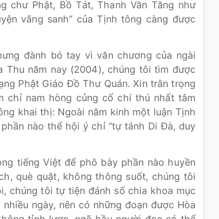
ng chư Phật, Bồ Tát, Thanh Văn Tăng như
uyện vãng sanh” của Tịnh tông càng được
hưng đành bó tay vì văn chương của ngài
 Thu năm nay (2004), chúng tôi tìm được
ạng Phật Giáo Đồ Thư Quán. Xin trân trọng
im chỉ nam hòng củng cố chí thú nhất tâm
ng khai thị: Ngoài năm kinh một luận Tịnh
phần nào thể hội ý chỉ “tự tánh Di Đà, duy
òng tiếng Việt để phô bày phần nào huyền
ệch, què quặt, không thông suốt, chúng tôi
i, chúng tôi tự tiện đánh số chia khoa mục
ng nhiều ngày, nên có những đoạn được Hòa