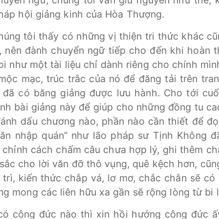
chuyển ngữ, chúng tôi vẫn giữ nguyên như thế, 
háp hội giảng kinh của Hòa Thượng.
húng tôi thấy có những vị thiện tri thức khác c
c, nên đành chuyển ngữ tiếp cho đến khi hoàn
oi như một tài liệu chỉ dành riêng cho chính 
ộc mạc, trúc trắc của nó để đăng tải trên tra
 đã có băng giảng được lưu hành. Cho tới cu
bài giảng này để giúp cho những đồng tu cao t
 đánh dấu chương nào, phần nào cần thiết để đọ
ăn nhập quán” như lão pháp sư Tịnh Không đã
u chỉnh cách chấm câu chưa hợp lý, ghi thêm ch
ắc cho lời văn đỡ thô vụng, quê kệch hơn, cũn
tu trì, kiến thức chắp vá, lơ mơ, chắc chắn sẽ 
 mong các liên hữu xa gần sẽ rộng lòng từ bi l
 có công đức nào thì xin hồi hướng công đức ấy