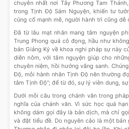
chuyên nhất nơi Tây Phương Tam Thánh, 
trong Tịnh Độ Sám Nguyện, khiến tư tưở
củng cố mạnh mẽ, người hành trì cũng dễ 
Đã từ lâu mạt nhân mang tâm nguyện phi
Trung Phong quá cô đọng, hầu như không
bản Giảng Ký về khoa nghi pháp sự này củ
diễn nôm, với tâm nguyện giúp cho những
chuyên niệm, hồi hướng vãng sanh. Chúng 
Độ, mỗi hành nhân Tịnh Độ nên thường đọc 
tâm Tịnh Độ”; để từ đó, sự lý viên dung, s
Dưới mỗi câu trong chánh văn trong pháp
nghĩa của chánh văn. Vì sức học quá hạn h
không dám gọi đây là bản dịch, mà chỉ gọi
và đặt tiểu đề. Do nguyên cảo là một bản