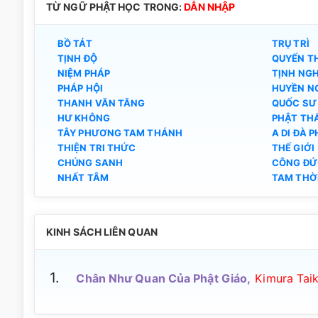
TỪ NGỮ PHẬT HỌC TRONG:
DẪN NHẬP
BỒ TÁT
TRỤ TRÌ
TỊNH ĐỘ
QUYẾN T
NIỆM PHÁP
TỊNH NGH
PHÁP HỘI
HUYỀN N
THANH VĂN TĂNG
QUỐC SƯ
HƯ KHÔNG
PHẬT TH
TÂY PHƯƠNG TAM THÁNH
A DI ĐÀ 
THIỆN TRI THỨC
THẾ GIỚI
CHÚNG SANH
CÔNG ĐỨ
NHẤT TÂM
TAM THỜ
KINH SÁCH LIÊN QUAN
1.
Chân Như Quan Của Phật Giáo,
Kimura Tai