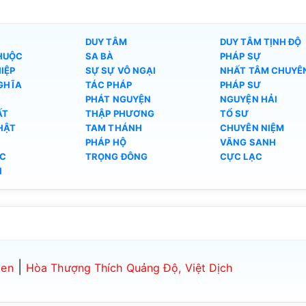
DUY TÂM
DUY TÂM TỊNH ĐỘ
HUỘC
SA BÀ
PHÁP SỰ
IỆP
SỰ SỰ VÔ NGẠI
NHẤT TÂM CHUYÊ
GHĨA
TÁC PHÁP
PHÁP SƯ
PHÁT NGUYỆN
NGUYỆN HẢI
ẤT
THẬP PHƯƠNG
TỔ SƯ
PHẬT
TAM THÁNH
CHUYÊN NIỆM
PHÁP HỘ
VÃNG SANH
C
TRỌNG ĐÔNG
CỰC LẠC
I
|
ken
Hòa Thượng Thích Quảng Độ, Việt Dịch