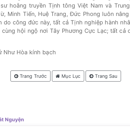
sư hoằng truyền Tịnh tông Việt Nam và Trung H
ừ, Minh Tiến, Huệ Trang, Đức Phong luôn nâng
ện do công đức này, tất cả Tịnh nghiệp hành n
, cùng hội ngộ nơi Tây Phương Cực Lạc; tất c
ử Như Hòa kính bạch
Trang Trước
Mục Lục
Trang Sau
át Nguyện