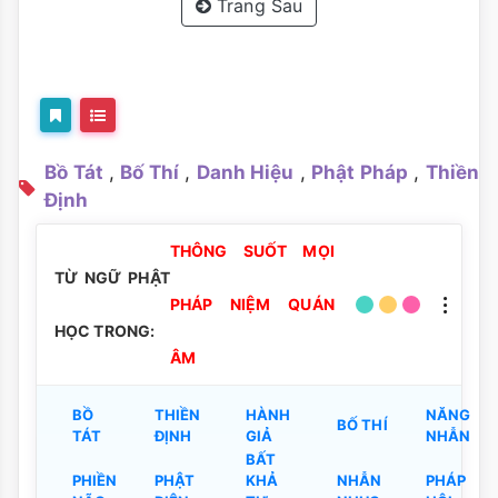
Trang Sau
Bồ Tát
,
Bố Thí
,
Danh Hiệu
,
Phật Pháp
,
Thiền
Định
THÔNG SUỐT MỌI
TỪ NGỮ PHẬT
PHÁP NIỆM QUÁN
HỌC TRONG:
ÂM
BỒ
THIỀN
HÀNH
NĂNG
BỐ THÍ
TÁT
ĐỊNH
GIẢ
NHẪN
BẤT
PHIỀN
PHẬT
KHẢ
NHẪN
PHÁP