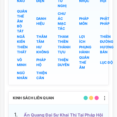
NÃO
ĐIỆN
TƯ
NHỤC
HỘI
NGHỊ
QUÁN
CHƯ
THẾ
DANH
ÁC
PHÁP
PHẬT
ÂM
HIỆU
MẠC
MÔN
PHÁP
BỒ
TÁC
TÁT
NGÃ
THÂM
THAM
LỢI
THIỀN
KIẾN
TÂM
THIỀN
ÍCH
ĐƯỜNG
THIỀN
HƯ
THÀNH
PHỤNG
HƯƠNG
THẤT
KHÔNG
TỰU
HÀNH
BẢN
QUÁN
VÔ
PHÁP
THIỆN
THẾ
LỤC ĐỘ
MINH
HỘ
DUYÊN
ÂM
NGŨ
THIỆN
NHÃN
CĂN
KINH SÁCH LIÊN QUAN
1.
Ấn Quang Đại Sư Khai Thị Tại Pháp Hội