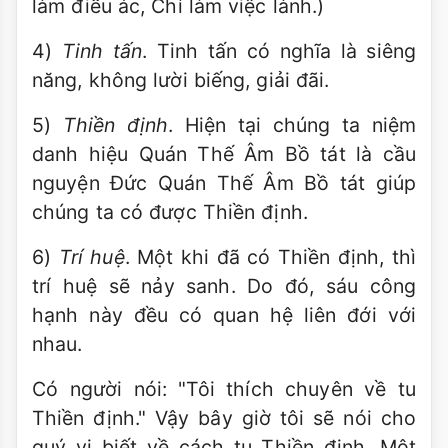
làm điều ác, Chỉ làm việc lành.)
4)
Tinh tấn
. Tinh tấn có nghĩa là siêng
năng, không lười biếng, giải đãi.
5)
Thiền định
. Hiện tại chúng ta niệm
danh hiệu Quán Thế Âm Bồ tát là cầu
nguyện Ðức Quán Thế Âm Bồ tát giúp
chúng ta có được Thiền định.
6)
Trí huệ
. Một khi đã có Thiền định, thì
trí huệ sẽ nảy sanh. Do đó, sáu công
hạnh này đều có quan hệ liên đới với
nhau.
Có người nói: "Tôi thích chuyên về tu
Thiền định." Vậy bây giờ tôi sẽ nói cho
quý vị biết về cách tu Thiền định. Một