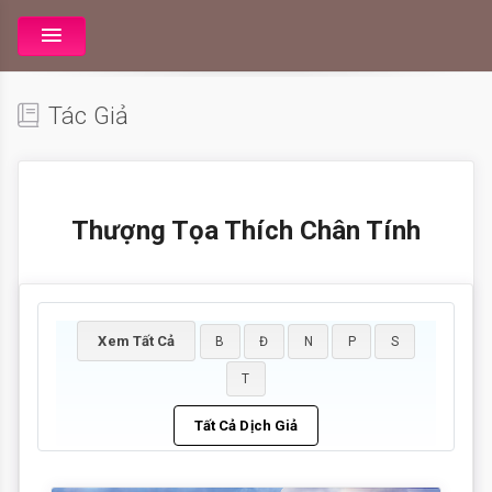
Tác Giả
Thượng Tọa Thích Chân Tính
Xem Tất Cả
B
Đ
N
P
S
T
Tất Cả Dịch Giả