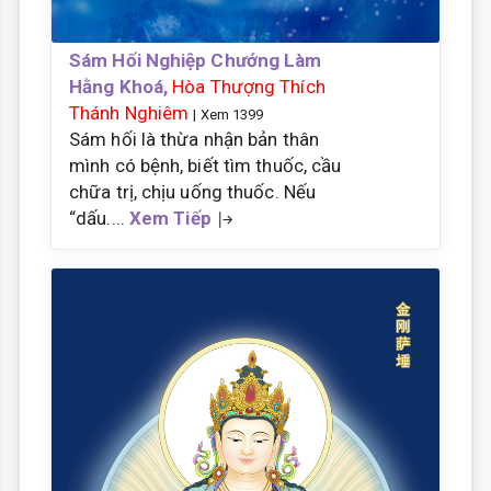
Sám Hối Nghiệp Chướng Làm
Hằng Khoá,
Hòa Thượng Thích
Thánh Nghiêm
| Xem 1399
Sám hối là thừa nhận bản thân
mình có bệnh, biết tìm thuốc, cầu
chữa trị, chịu uống thuốc. Nếu
“dấu....
Xem Tiếp