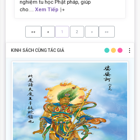
nghiệm tu học Phật pháp, giúp
cho....
Xem Tiếp
««
«
1
2
»
»»
KINH SÁCH CÙNG TÁC GIẢ