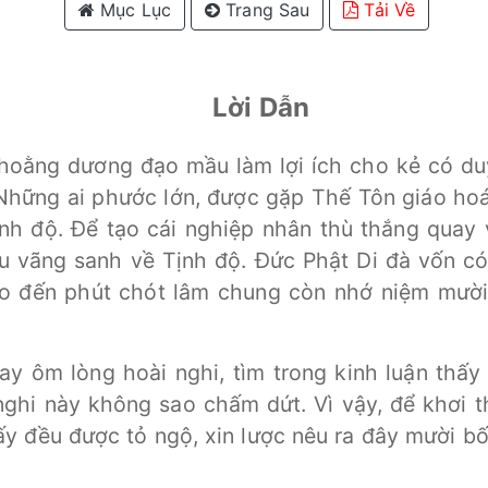
Mục Lục
Trang Sau
Tải Về
Lời Dẫn
hoằng dương đạo mầu làm lợi ích cho kẻ có d
Những ai phước lớn, được gặp Thế Tôn giáo ho
nh độ. Để tạo cái nghiệp nhân thù thắng quay 
u vãng sanh về Tịnh độ. Đức Phật Di đà vốn c
ho đến phút chót lâm chung còn nhớ niệm mườ
y ôm lòng hoài nghi, tìm trong kinh luận thấy
ghi này không sao chấm dứt. Vì vậy, để khơi 
y đều được tỏ ngộ, xin lược nêu ra đây mười bốn