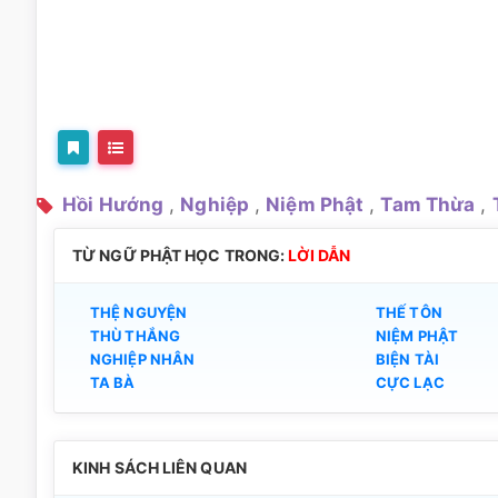
Hồi Hướng
,
Nghiệp
,
Niệm Phật
,
Tam Thừa
,
TỪ NGỮ PHẬT HỌC TRONG:
LỜI DẪN
THỆ NGUYỆN
THẾ TÔN
THÙ THẮNG
NIỆM PHẬT
NGHIỆP NHÂN
BIỆN TÀI
TA BÀ
CỰC LẠC
KINH SÁCH LIÊN QUAN