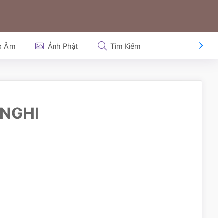
p Âm
Ảnh Phật
Tìm Kiếm
 NGHI