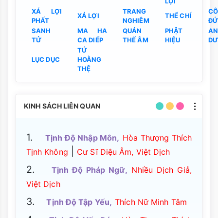
LỢI
XÁ LỢI
TRANG
C
XÁ LỢI
THẾ CHÍ
PHẤT
NGHIÊM
Đ
SANH
MA HA
QUÁN
PHẬT
A
TỬ
CA DIẾP
THẾ ÂM
HIỆU
D
TỨ
LỤC DỤC
HOẰNG
THỆ
KINH SÁCH LIÊN QUAN
1.
Tịnh Độ Nhập Môn,
Hòa Thượng Thích
|
Tịnh Không
Cư Sĩ Diệu Âm, Việt Dịch
2.
Tịnh Độ Pháp Ngữ,
Nhiều Dịch Giả,
Việt Dịch
3.
Tịnh Độ Tập Yếu,
Thích Nữ Minh Tâm