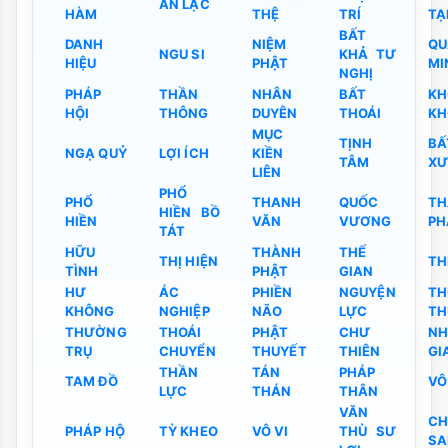
AN LẠC
HÀM
THỆ
TRÍ
TẠ
BẤT
DANH
NIỆM
QU
NGU SI
KHẢ TƯ
HIỆU
PHẬT
MI
NGHỊ
PHÁP
THẦN
NHÂN
BẤT
KH
HỘI
THÔNG
DUYÊN
THOÁI
KH
MỤC
TỊNH
BẤ
NGẠ QUỶ
LỢI ÍCH
KIỀN
TÂM
X
LIÊN
PHỔ
PHỔ
THANH
QUỐC
TH
HIỀN BỒ
HIỀN
VĂN
VƯƠNG
PH
TÁT
HỮU
THÀNH
THẾ
THỊ HIỆN
TH
TÌNH
PHẬT
GIAN
HƯ
ÁC
PHIỀN
NGUYỆN
T
KHÔNG
NGHIỆP
NÃO
LỰC
TH
THƯỜNG
THOÁI
PHẬT
CHƯ
N
TRỤ
CHUYỂN
THUYẾT
THIÊN
GI
THẦN
TÁN
PHÁP
TAM ĐỒ
VÔ
LỰC
THÁN
THÂN
VĂN
CH
PHÁP HỘ
TỲ KHEO
VÔ VI
THÙ SƯ
SA