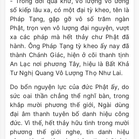
- Trong đời quá khứ, vô lượng vô ương
số kiếp lâu xa, có một đại tỳ kheo, tên là
Pháp Tạng, gặp gỡ vô số trăm ngàn
Phật, trọn vẹn vô lượng đại nguyện, vượt
xa các pháp mà hết thảy chư Phật đã
hành. Ông Pháp Tạng tỳ kheo ấy nay đã
thành Chánh Giác, hiện ở cõi thanh tịnh
An Lạc nơi phương Tây, hiệu là Bất Khả
Tư Nghị Quang Vô Lượng Thọ Như Lai.
Do bổn nguyện lực của đức Phật ấy, do
sức oai thần chẳng thể nghĩ bàn, trong
khắp mười phương thế giới, Ngài dùng
đại âm thanh tuyên bố danh hiệu công
đức. Vì thế, hết thảy hữu tình trong mười
phương thế giới nghe, tin danh hiệu