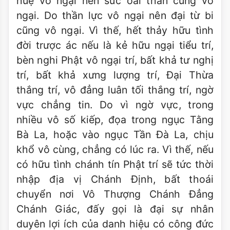
huệ vô ngại nên sức oai thần cũng vô
ngại. Do thần lực vô ngại nên đại từ bi
cũng vô ngại. Vì thế, hết thảy hữu tình
đời trược ác nếu là kẻ hữu ngại tiểu trí,
bèn nghi Phật vô ngại trí, bất khả tư nghị
trí, bất khả xưng lượng trí, Đại Thừa
thắng trí, vô đẳng luân tối thắng trí, ngờ
vực chẳng tin. Do vì ngờ vực, trong
nhiều vô số kiếp, đọa trong ngục Tằng
Bà La, hoặc vào ngục Tần Đà La, chịu
khổ vô cùng, chẳng có lúc ra. Vì thế, nếu
có hữu tình chánh tín Phật trí sẽ tức thời
nhập địa vị Chánh Định, bất thoái
chuyển nơi Vô Thượng Chánh Đẳng
Chánh Giác, đấy gọi là đại sự nhân
duyên lợi ích của danh hiệu có công đức