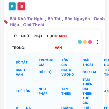
Bất Khả Tư Nghị
,
Bồ Tát
,
Bổn Nguyện
,
Danh
Hiệu
,
Giải Thoát
TỪ NGỮ PHẬT HỌC
CHÁNH
TRONG:
VĂN
TRƯỞNG
TÔN
GIẢI
ĐỊ
BỒ TÁT
GIẢ
GIẢ
THOÁT
NG
DANH
NGƯU
TH
DIỆT TỘI
NHƯ LAI
VĂN
VƯƠNG
TỊ
TAM
THIÊN
NHƯ
TAM
ĐẠI
THẾ TÔN
A 
PHÁP
THIÊN
THIÊN
THẾ
GIỚI
A NA
HOẰNG
PHẬT
PH