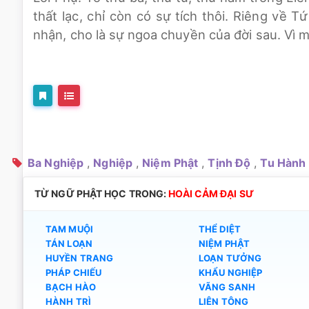
thất lạc, chỉ còn có sự tích thôi. Riêng về
nhận, cho là sự ngoa chuyền của đời sau. Vì m
Ba Nghiệp
,
Nghiệp
,
Niệm Phật
,
Tịnh Độ
,
Tu Hành
TỪ NGỮ PHẬT HỌC TRONG:
HOÀI CẢM ĐẠI SƯ
TAM MUỘI
THỂ DIỆT
TÁN LOẠN
NIỆM PHẬT
HUYỀN TRANG
LOẠN TƯỞNG
PHÁP CHIẾU
KHẨU NGHIỆP
BẠCH HÀO
VÃNG SANH
HÀNH TRÌ
LIÊN TÔNG