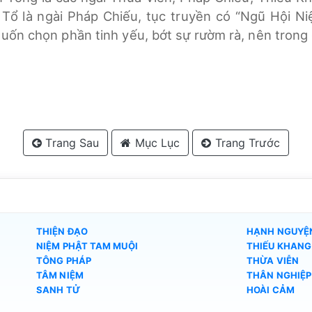
 Tứ Tổ là ngài Pháp Chiếu, tục truyền có “Ngũ Hội
uốn chọn phần tinh yếu, bớt sự rườm rà, nên trong 
Trang Sau
Mục Lục
Trang Trước
THIỆN ĐẠO
HẠNH NGUYỆ
NIỆM PHẬT TAM MUỘI
THIẾU KHANG
TÔNG PHÁP
THỪA VIỄN
TÂM NIỆM
THÂN NGHIỆP
SANH TỬ
HOÀI CẢM