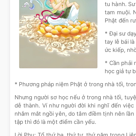
tu hành. Sư
tam muội. N
Phật đến rư
* Đại sư dạ
tay lễ bái 
ức kiếp, nh
* Cần phải 
học giả tự 
* Phương pháp niệm Phật ở trong nhà tối, tro
Nhưng người sơ học nếu ở trong nhà tối, tuyệ
dễ thành. Ví như người đời khi nghĩ đến việc
nhắm mắt ngồi yên, do tâm điềm tịnh nên lần 
tập thì đó là một điểm cần yếu.
Lời Phụ: Tổ thứ ba, thứ tư, thứ năm trong Li