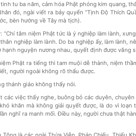
 tinh tu ba năm, cảm hóa Phật phóng kim quang, th
hân đó, ngài viết ra bảy quyển “Tịnh Độ Thích Quầ
ớc, bèn hướng về Tây mà tịch).
y: “Chí tâm niệm Phật tức là ý nghiệp làm lành, xưn
là thân nghiệp làm lành. Do ba nghiệp ấy, làm lành, 
ờ hạnh nguyện nương nhau, quyết định được vãng s
niệm Phật ra tiếng thì tam muội dễ thành, niệm thầ
biết, người ngoài không rõ thấu được.
ng thánh giáo không thấy nói.
t các việc thấy nghe, buông bỏ các duyên, chuyên 
 khó khăn mà không giải quyết được, là do vì loạn
lần nghĩ ra manh mối. Điều này, người chưa thật hàn
ên Tông là các ngài Thừa Viễn, Pháp Chiếu, Thiếu K