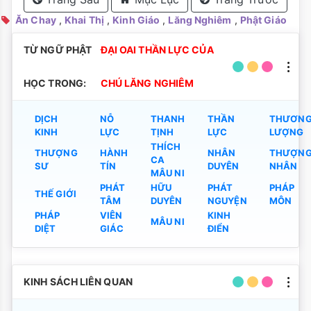
Ăn Chay
,
Khai Thị
,
Kinh Giáo
,
Lăng Nghiêm
,
Phật Giáo
TỪ NGỮ PHẬT
ĐẠI OAI THẦN LỰC CỦA
HỌC TRONG:
CHÚ LĂNG NGHIÊM
DỊCH
NỖ
THANH
THẦN
THƯƠN
KINH
LỰC
TỊNH
LỰC
LƯỢNG
THÍCH
THƯỢNG
HÀNH
NHÂN
THƯỢN
CA
SƯ
TÍN
DUYÊN
NHÂN
MÂU NI
PHÁT
HỮU
PHÁT
PHÁP
THẾ GIỚI
TÂM
DUYÊN
NGUYỆN
MÔN
PHÁP
VIÊN
KINH
MÂU NI
DIỆT
GIÁC
ĐIỂN
KINH SÁCH LIÊN QUAN