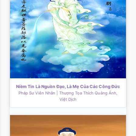
Niềm Tin Là Nguồn Đạo, Là Mẹ Của Các Công Đức
Pháp Sư Viên Nhân
| Thượng Tọa Thích Quảng Ánh,
Việt Dịch