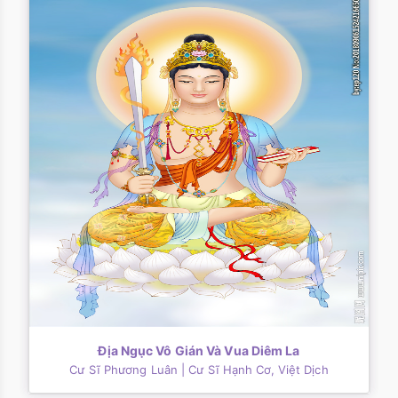
Địa Ngục Vô Gián Và Vua Diêm La
Cư Sĩ Phương Luân
| Cư Sĩ Hạnh Cơ, Việt Dịch