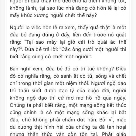
người đi qua thấy thế đều cho là điềm không tốt,
không lành, tại sao lúc nhà đang có hôn lễ lại có
mấy khúc xương người chết thế này?
Người lo việc hôn lễ ra xem, thấy quả thật là một
đứa bé đang đứng ở đấy, liền đến trước nó quát
rằng: “Tại sao mày lại giở cái trò quái ác thế
này?”. Đứa bé trả lời: “Các ông cưới một người thì
biết rằng cũng có chết một người!”.
Bạn nghĩ xem, đứa bé đó có trí tuệ không? Điều
đó có nghĩa rằng, có sanh ắt có tử, sống và chết
chỉ trong thời gian một niệm thôi. Người ngộ đạo
thì thấu suốt được đạo lý của cuộc đời, người
không ngộ đạo thì cứ mơ mơ hồ hồ qua ngày.
Chúng ta phải biết rằng, một mạng sống kết thúc
cũng chính là có một mạng sống khác lại bắt
đầu, chứ không phải chấm dứt hẳn. Bởi vì, mặc
dù xương thịt hình hài của chúng ta đã tan hoại
nhưng thần thức vẫn còn tồn tại, Phật giáo