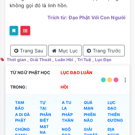
không gọi đó là linh hồn.
Trích từ: Đạo Phật Với Con Người
Trang Sau
Mục Lục
Trang Trước
Thời gian
,
Giải Thoát
,
Luân Hồi
,
Trí Tuệ
,
Lục Đạo
TỪ NGỮ PHẬT HỌC
LỤC ĐẠO LUÂN
TRONG:
HỒI
TAM
TỰ
A TU
QUÁ
LỤC
BẢO
TẠI
LA
MẠN
ĐẠO
A DI ĐÀ
PHÂN
PHÁP
PHIỀN
THIÊN
PHẬT
BIỆT
THẦN
NÃO
ĐƯỜNG
MẠT
CHÚNG
NGỘ
GIẢI
ĐỊA
NA