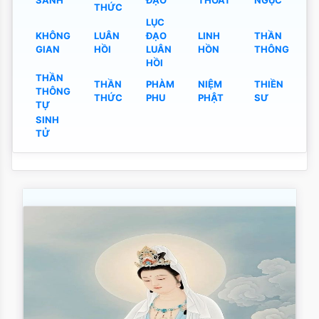
SANH
ĐẠO
THOÁT
NGỤC
THỨC
LỤC
KHÔNG
LUÂN
ĐẠO
LINH
THẦN
GIAN
HỒI
LUÂN
HỒN
THÔNG
HỒI
THẦN
THẦN
PHÀM
NIỆM
THIỀN
THÔNG
THỨC
PHU
PHẬT
SƯ
TỰ
SINH
TỬ