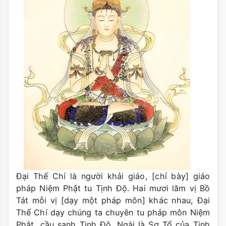
Đại Thế Chí là người khải giáo, [chỉ bày] giáo
pháp Niệm Phật tu Tịnh Độ. Hai mươi lăm vị Bồ
Tát mỗi vị [dạy một pháp môn] khác nhau, Đại
Thế Chí dạy chúng ta chuyên tu pháp môn Niệm
Phật, cầu sanh Tịnh Độ. Ngài là Sơ Tổ của Tịnh