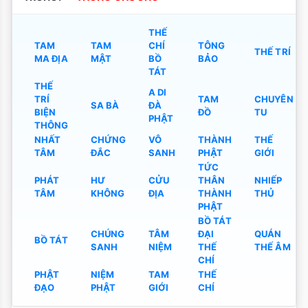
THẾ
TAM
TAM
CHÍ
TÔNG
THẾ TRÍ
MA ĐỊA
MẬT
BỒ
BẢO
TÁT
THẾ
A DI
TRÍ
TAM
CHUYÊN
SA BÀ
ĐÀ
BIỆN
ĐỒ
TU
PHẬT
THÔNG
NHẤT
CHỨNG
VÔ
THÀNH
THẾ
TÂM
ĐẮC
SANH
PHẬT
GIỚI
TỨC
PHÁT
HƯ
CỬU
THÂN
NHIẾP
TÂM
KHÔNG
ĐỊA
THÀNH
THỦ
PHẬT
BỒ TÁT
CHÚNG
TÂM
ĐẠI
QUÁN
BỒ TÁT
SANH
NIỆM
THẾ
THẾ ÂM
CHÍ
PHẬT
NIỆM
TAM
THẾ
ĐẠO
PHẬT
GIỚI
CHÍ