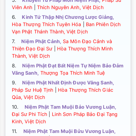
5.
Khuyên Tu Pháp Môn Niệm Phật,
Pháp Sư
Viên Anh
|
Thích Nguyên Anh, Việt Dịch
6.
Kinh Tứ Thập Nhị Chương Lược Giảng,
Hòa Thượng Thích Tuyên Hóa
|
Ban Phiên Dịch
Vạn Phật Thánh Thành, Việt Dịch
7.
Niệm Phật Cảnh,
Sa Môn Đạo Cảnh và
Thiện Đạo Đại Sư
|
Hòa Thượng Thích Minh
Thành, Việt Dịch
8.
Niệm Phật Đạt Bất Niệm Tự Niệm Bảo Đảm
Vãng Sanh,
Thượng Tọa Thích Minh Tuệ
9.
Niệm Phật Nhất Định Được Vãng Sanh,
Pháp Sư Huệ Tịnh
|
Hòa Thượng Thích Giác
Qủa, Việt Dịch
10.
Niệm Phật Tam Muội Bảo Vương Luận,
Đại Sư Phi Tích
|
Linh Sơn Pháp Bảo Đại Tạng
Kinh, Việt Dịch
11.
Niệm Phật Tam Muội Bửu Vương Luận,